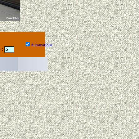
Automatique
:
e