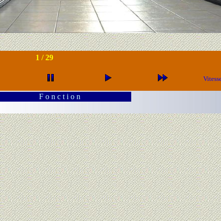
1 /
29
Vitess
F o n c t i o n
nd MEYER