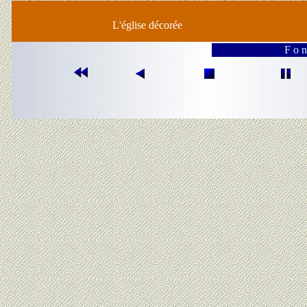
L'église décorée
F o n