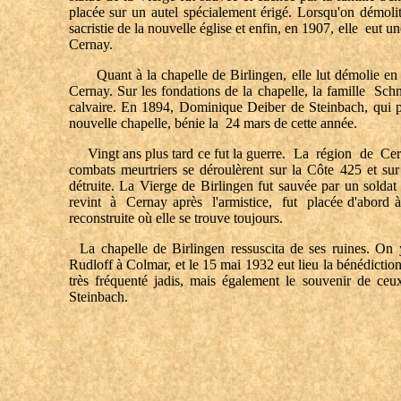
placée sur un autel spécialement érigé. Lorsqu'on démolit
sacristie de la nouvelle église et enfin, en 1907, elle eut u
Cernay.
Quant à la chapelle de Birlingen, elle lut démolie en 18
Cernay. Sur les fondations de la chapelle, la famille Sch
calvaire. En 1894, Dominique Deiber de Steinbach, qui pos
nouvelle chapelle, bénie la 24 mars de cette année.
Vingt ans plus tard ce fut la guerre. La région de Cern
combats meurtriers se déroulèrent sur la Côte 425 et s
détruite. La Vierge de Birlingen fut sauvée par un solda
revint à Cernay après l'armistice, fut placée d'abord à l
reconstruite où elle se trouve toujours.
La chapelle de Birlingen ressuscita de ses ruines. On y
Rudloff à Colmar, et le 15 mai 1932 eut lieu la bénédicti
très fréquenté jadis, mais également le souvenir de ceu
Steinbach.
P. S