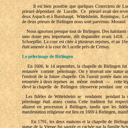
Il est bien possible que quelques Cisterciens de Lucell
prieuré dépendant de Lucelle. Ce prieuré avait des revenu
deux Aspach et à Burnhaupt, Wittelsheim. Reiningue, Le
de deux prieurs de Birlingen nous sont parvenus: Morand
Nous ignorons presque tout de Birlingen. Des habitants s
sans doute peu importante, dût disparaître avant 14
Schoepflin. La cour est citée à plusieurs reprises, et au
était amenée à la cour de Lucelle près de Cernay.
Le pèlerinage de Birlingen
En 1606, le 14 septembre, la chapelle de Birlingen fut c
restaurée comme pèlerinage. On y trouvait une statue anci
l'endroit de la future chapelle. On l'aurait portée dans u
retournée à deux reprises au même endroit — cette légen
élevé la chapelle de Birlingen (desservie pendant une certa
Les fidèles de Wittelsheim se rendaient pendant la se
pèlerinage était assez connu. Cette tradition fut respec
allaient en procession à Birlingen, tandis que les fi
manifestation religieuse eut lieu en 1669 à Birlingen, mani
En 1791, les deux maisons et la chapelle de Birlingen
statue de la Vierge fut sauvée et cachée par la famille Sc