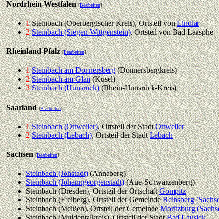
Nordrhein-Westfalen
[
Bearbeiten
]
1
Steinbach (Oberbergischer Kreis), Ortsteil von
Lindlar
2
Steinbach (Siegen-Wittgenstein)
, Ortsteil von Bad Laasphe
Rheinland-Pfalz
[
Bearbeiten
]
1
Steinbach am Donnersberg
(Donnersbergkreis)
2
Steinbach am Glan
(Kusel)
3
Steinbach (Hunsrück)
(Rhein-Hunsrück-Kreis)
Saarland
[
Bearbeiten
]
1
Steinbach (Ottweiler)
, Ortsteil der Stadt
Ottweiler
2
Steinbach (Lebach)
, Ortsteil der Stadt
Lebach
Sachsen
[
Bearbeiten
]
Steinbach (Jöhstadt)
(Annaberg)
Steinbach (Johanngeorgenstadt)
(Aue-Schwarzenberg)
Steinbach (Dresden), Ortsteil der Ortschaft
Gompitz
Steinbach (Freiberg), Ortsteil der Gemeinde
Reinsberg (Sachs
Steinbach (Meißen), Ortsteil der Gemeinde
Moritzburg (Sachs
Steinbach (Muldentalkreis), Ortsteil der Stadt
Bad Lausick