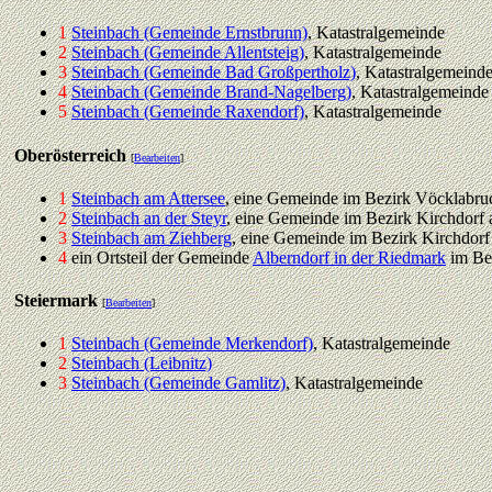
1
Steinbach (Gemeinde Ernstbrunn)
, Katastralgemeinde
2
Steinbach (Gemeinde Allentsteig)
, Katastralgemeinde
3
Steinbach (Gemeinde Bad Großpertholz)
, Katastralgemeind
4
Steinbach (Gemeinde Brand-Nagelberg)
, Katastralgemeinde
5
Steinbach (Gemeinde Raxendorf)
, Katastralgemeinde
Oberösterreich
[
Bearbeiten
]
1
Steinbach am Attersee
, eine Gemeinde im Bezirk Vöcklabru
2
Steinbach an der Steyr
, eine Gemeinde im Bezirk Kirchdorf
3
Steinbach am Ziehberg
, eine Gemeinde im Bezirk Kirchdorf
4
ein Ortsteil der Gemeinde
Alberndorf in der Riedmark
im Be
Steiermark
[
Bearbeiten
]
1
Steinbach (Gemeinde Merkendorf)
, Katastralgemeinde
2
Steinbach (Leibnitz)
3
Steinbach (Gemeinde Gamlitz)
, Katastralgemeinde