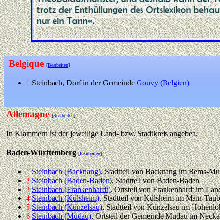
Belgique
[
Bearbeiten
]
1
Steinbach, Dorf in der Gemeinde
Gouvy (Belgien)
Allemagne
[
Bearbeiten
]
In Klammern ist der jeweilige Land- bzw. Stadtkreis angeben.
Baden-Württemberg
[
Bearbeiten
]
1
Steinbach (Backnang)
, Stadtteil von Backnang im Rems-Mu
2
Steinbach (Baden-Baden)
, Stadtteil von Baden-Baden
3
Steinbach (Frankenhardt)
, Ortsteil von Frankenhardt im La
4
Steinbach (Külsheim)
, Stadtteil von Külsheim im Main-Taub
5
Steinbach (Künzelsau)
, Stadtteil von Künzelsau im Hohenlo
6
Steinbach (Mudau)
, Ortsteil der Gemeinde Mudau im Neck