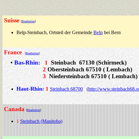
Suisse
[
Bearbeiten
]
Belp-Steinbach, Ortsteil der Gemeinde
Belp
bei Bern
France
[
Bearbeiten
]
•
Bas-Rhin:
1
Steinbach 67130 (Schirmeck)
2
Obersteinbach 67510 ( Lembach)
3
Niedersteinbach 67510 ( Lembach)
Haut-Rhin:
1
Steinbach
68700
(
http://www.steinbach68.o
C
anada
[
Bearbeiten
]
1
Steinbach (Manitoba)