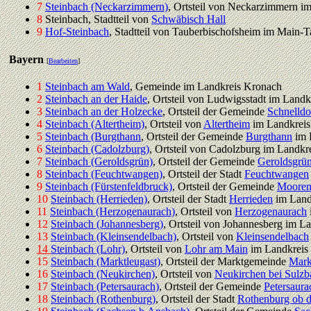
7
Steinbach (Neckarzimmern)
, Ortsteil von Neckarzimmern 
8
Steinbach, Stadtteil von
Schwäbisch Hall
9
Hof-Steinbach
, Stadtteil von Tauberbischofsheim im Main-T
Bayern
[
Bearbeiten
]
1
Steinbach am Wald
, Gemeinde im Landkreis Kronach
2
Steinbach an der Haide
, Ortsteil von Ludwigsstadt im Land
3
Steinbach an der Holzecke
, Ortsteil der Gemeinde
Schnelldo
4
Steinbach (Altertheim)
, Ortsteil von
Altertheim
im Landkrei
5
Steinbach (Burgthann
, Ortsteil der Gemeinde
Burgthann
im 
6
Steinbach (Cadolzburg)
, Ortsteil von Cadolzburg im Landkr
7
Steinbach (Geroldsgrün)
, Ortsteil der Gemeinde
Geroldsgrü
8
Steinbach (Feuchtwangen)
, Ortsteil der Stadt
Feuchtwangen
9
Steinbach (Fürstenfeldbruck)
, Ortsteil der Gemeinde
Mooren
10
Steinbach (Herrieden)
, Ortsteil der Stadt
Herrieden
im Land
11
Steinbach (Herzogenaurach)
, Ortsteil von
Herzogenaurach
12
Steinbach (Johannesberg)
, Ortsteil von Johannesberg im L
13
Steinbach (Kleinsendelbach)
, Ortsteil von
Kleinsendelbach
14
Steinbach (Lohr)
, Ortsteil von
Lohr am Main
im Landkreis 
15
Steinbach (Marktleugast)
, Ortsteil der Marktgemeinde
Mark
16
Steinbach (Neukirchen)
, Ortsteil von
Neukirchen bei Sulz
17
Steinbach (Petersaurach)
, Ortsteil der Gemeinde
Petersaura
18
Steinbach (Rothenburg)
, Ortsteil der Stadt
Rothenburg ob d