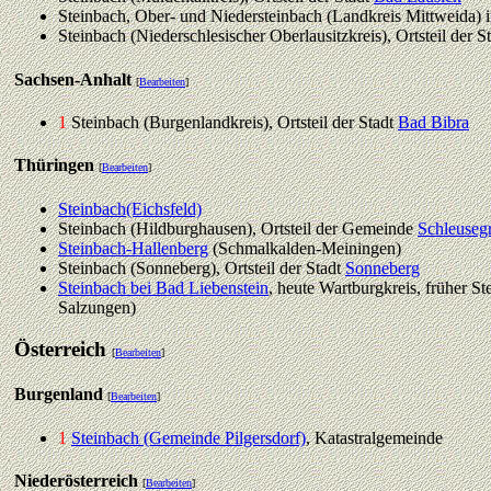
Steinbach, Ober- und Niedersteinbach (Landkreis Mittweida) i
Steinbach (Niederschlesischer Oberlausitzkreis), Ortsteil der S
Sachsen-Anhalt
[
Bearbeiten
]
1
Steinbach (Burgenlandkreis), Ortsteil der Stadt
Bad Bibra
Thüringen
[
Bearbeiten
]
Steinbach(Eichsfeld)
Steinbach (Hildburghausen), Ortsteil der Gemeinde
Schleuseg
Steinbach-Hallenberg
(Schmalkalden-Meiningen)
Steinbach (Sonneberg), Ortsteil der Stadt
Sonneberg
Steinbach bei Bad Liebenstein
, heute Wartburgkreis, früher S
Salzungen)
Österreich
[
Bearbeiten
]
Burgenland
[
Bearbeiten
]
1
Steinbach (Gemeinde Pilgersdorf)
, Katastralgemeinde
Niederösterreich
[
Bearbeiten
]