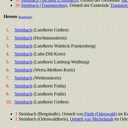
19
Steinbach (Sachsen b.Ansbach)
, Ortsteil der Gemeinde
Sac
20
Steinbach (Trautskirchen)
, Ortsteil der Gemeinde
Trautskir
Hessen
[
Bearbeiten
]
1.
Steinbach
(Landkreis Gießen)
2.
Steinbach
(Hochtaunuskreis)
3.
Steinbach
(Landkreis Waldeck-Frankenberg)
4.
Steinbach
(Lahn-Dill-Kreis)
5.
Steinbach
(Landkreis Limburg-Weilburg)
6.
Steinbach
(Werra-Meißner-Kreis)
7.
Steinbach
(Wetteraukreis)
8.
Steinbach
(Landkreis Fulda)
9.
Steinbach
(Landkreis Fulda)
10.
Steinbach
(Landkreis Gießen)
1
Steinbach (Bergstraße), Ortsteil von
Fürth (Odenwald)
im Kr
2
Steinbach (Odenwaldkreis),
Ortsteil von Michelstadt
im Ode