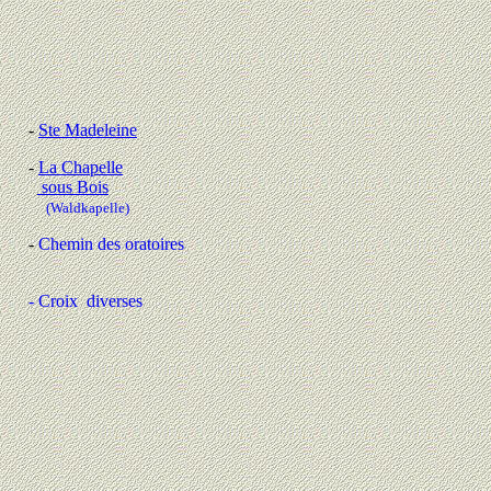
-
Ste Madeleine
-
La Chapelle
sous Bois
(Waldkapelle)
-
Chemin des oratoires
- Croix diverses